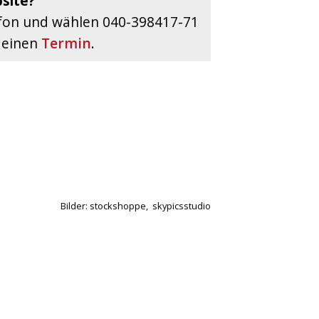
bsite?
efon und wählen 040-398417-71
 einen
Termin
.
Bilder: stockshoppe, skypicsstudio