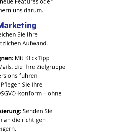
 neue Features oder
mern uns darum.
-Marketing
chen Sie Ihre
ätzlichen Aufwand.
gnen
: Mit KlickTipp
ails, die Ihre Zielgruppe
rsions führen.
: Pflegen Sie Ihre
 DSGVO-konform – ohne
sierung
: Senden Sie
 an die richtigen
igern.