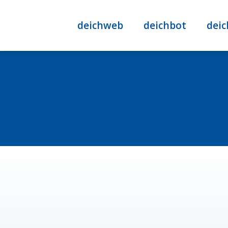
deichweb
deichbot
deic