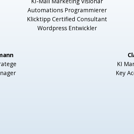
KI-Mail Marketing Visionär
Automations Programmierer
Klicktipp Certified Consultant
Wordpress Entwickler
mann
Cl
ratege
KI Mar
anager
Key Ac